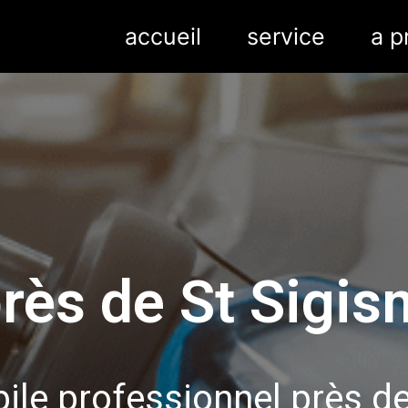
accueil
service
a p
près de St Sigi
ile professionnel près d