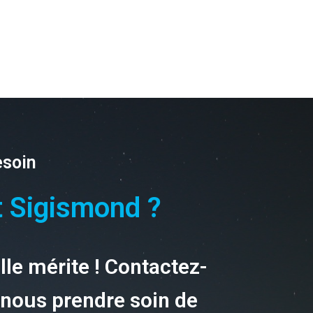
esoin
t Sigismond ?
elle mérite ! Contactez-
-nous prendre soin de