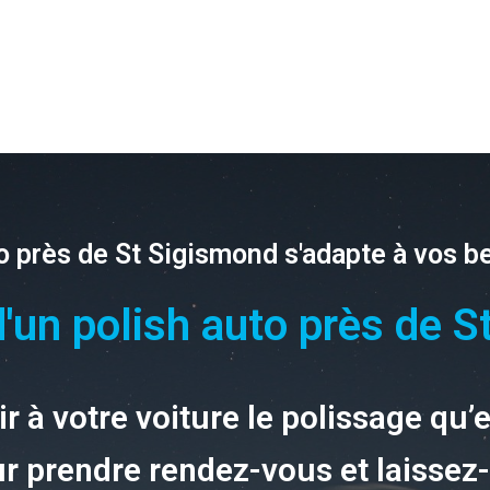
o près de St Sigismond s'adapte à vos b
'un polish auto près de S
r à votre voiture le polissage qu’
r prendre rendez-vous et laissez