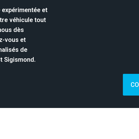
e expérimentée et
re véhicule tout
-nous dès
z-vous et
nalisés de
St Sigismond.
CO