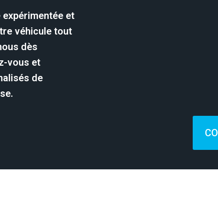
e expérimentée et
re véhicule tout
-nous dès
z-vous et
nalisés de
se.
CO