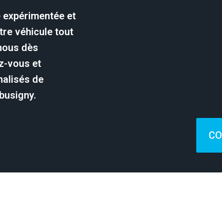
e expérimentée et
re véhicule tout
-nous dès
z-vous et
nalisés de
busigny.
CO