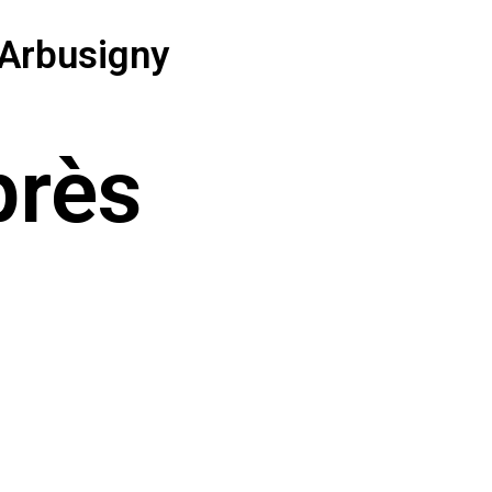
'Arbusigny
près