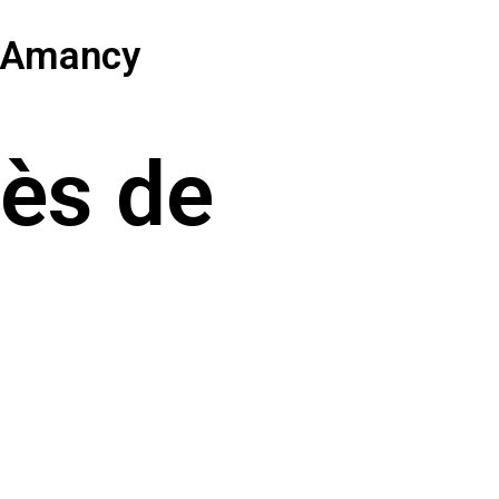
e Amancy
rès de