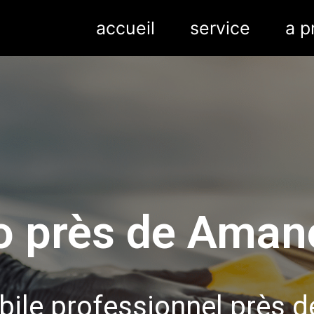
accueil
service
a p
o près de Aman
ile professionnel près 