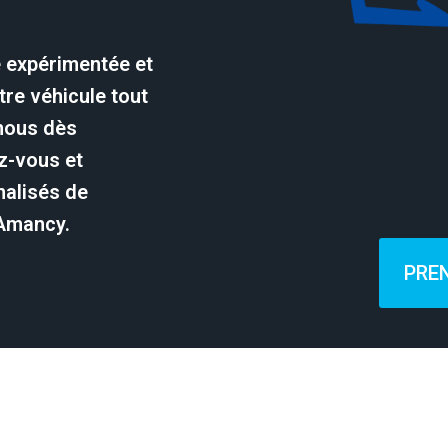
e expérimentée et
re véhicule tout
-nous dès
z-vous et
nalisés de
 Amancy.
PRE